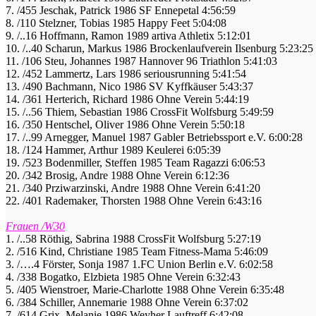
7. /455 Jeschak, Patrick 1986 SF Ennepetal 4:56:59
8. /110 Stelzner, Tobias 1985 Happy Feet 5:04:08
9. /..16 Hoffmann, Ramon 1989 artiva Athletix 5:12:01
10. /..40 Scharun, Markus 1986 Brockenlaufverein Ilsenburg 5:23:25
11. /106 Steu, Johannes 1987 Hannover 96 Triathlon 5:41:03
12. /452 Lammertz, Lars 1986 seriousrunning 5:41:54
13. /490 Bachmann, Nico 1986 SV Kyffkäuser 5:43:37
14. /361 Herterich, Richard 1986 Ohne Verein 5:44:19
15. /..56 Thiem, Sebastian 1986 CrossFit Wolfsburg 5:49:59
16. /350 Hentschel, Oliver 1986 Ohne Verein 5:50:18
17. /..99 Arnegger, Manuel 1987 Gabler Betriebssport e.V. 6:00:28
18. /124 Hammer, Arthur 1989 Keulerei 6:05:39
19. /523 Bodenmiller, Steffen 1985 Team Ragazzi 6:06:53
20. /342 Brosig, Andre 1988 Ohne Verein 6:12:36
21. /340 Prziwarzinski, Andre 1988 Ohne Verein 6:41:20
22. /401 Rademaker, Thorsten 1988 Ohne Verein 6:43:16
.
Frauen /W30
1. /..58 Röthig, Sabrina 1988 CrossFit Wolfsburg 5:27:19
2. /516 Kind, Christiane 1985 Team Fitness-Mama 5:46:09
3. /….4 Förster, Sonja 1987 1.FC Union Berlin e.V. 6:02:58
4. /338 Bogatko, Elzbieta 1985 Ohne Verein 6:32:43
5. /405 Wienstroer, Marie-Charlotte 1988 Ohne Verein 6:35:48
6. /384 Schiller, Annemarie 1988 Ohne Verein 6:37:02
7. /614 Grix, Melanie 1986 Weyher Lauftreff 6:42:08