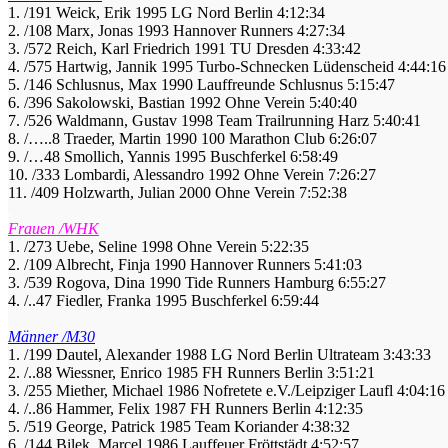
1. /191 Weick, Erik 1995 LG Nord Berlin 4:12:34
2. /108 Marx, Jonas 1993 Hannover Runners 4:27:34
3. /572 Reich, Karl Friedrich 1991 TU Dresden 4:33:42
4. /575 Hartwig, Jannik 1995 Turbo-Schnecken Lüdenscheid 4:44:16
5. /146 Schlusnus, Max 1990 Lauffreunde Schlusnus 5:15:47
6. /396 Sakolowski, Bastian 1992 Ohne Verein 5:40:40
7. /526 Waldmann, Gustav 1998 Team Trailrunning Harz 5:40:41
8. /…..8 Traeder, Martin 1990 100 Marathon Club 6:26:07
9. /…48 Smollich, Yannis 1995 Buschferkel 6:58:49
10. /333 Lombardi, Alessandro 1992 Ohne Verein 7:26:27
11. /409 Holzwarth, Julian 2000 Ohne Verein 7:52:38
.
Frauen /WHK
1. /273 Uebe, Seline 1998 Ohne Verein 5:22:35
2. /109 Albrecht, Finja 1990 Hannover Runners 5:41:03
3. /539 Rogova, Dina 1990 Tide Runners Hamburg 6:55:27
4. /..47 Fiedler, Franka 1995 Buschferkel 6:59:44
.
Männer /M30
1. /199 Dautel, Alexander 1988 LG Nord Berlin Ultrateam 3:43:33
2. /..88 Wiessner, Enrico 1985 FH Runners Berlin 3:51:21
3. /255 Miether, Michael 1986 Nofretete e.V./Leipziger Laufl 4:04:16
4. /..86 Hammer, Felix 1987 FH Runners Berlin 4:12:35
5. /519 George, Patrick 1985 Team Koriander 4:38:32
6. /144 Bilek, Marcel 1986 Lauffeuer Fröttstädt 4:52:57