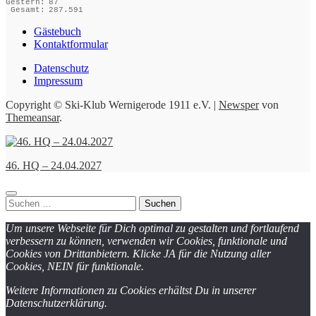
Gestern:
87
Gesamt:
287.591
Gästebuch
Kontaktformular
Datenschutz
Impressum
Copyright © Ski-Klub Wernigerode 1911 e.V.
|
Newsper
von
Themeansar
.
46. HQ – 24.04.2027
Suchen
nach:
Um unsere Webseite für Dich optimal zu gestalten und fortlaufend
verbessern zu können, verwenden wir Cookies, funktionale und
Cookies von Drittanbietern. Klicke JA für die Nutzung aller
Cookies, NEIN für funktionale.
Weitere Informationen zu Cookies erhältst Du in unserer
Datenschutzerklärung.