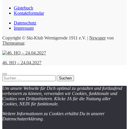
Gästebuch
Kontaktformular
Datenschutz
Impressum
Copyright © Ski-Klub Wernigerode 1911 e.V.
|
Newsper
von
Themeansar
.
46. HQ – 24.04.2027
Suchen
nach:
Um unsere Webseite für Dich optimal zu gestalten und fortlaufend
verbessern zu können, verwenden wir Cookies, funktionale und
Cookies von Drittanbietern. Klicke JA für die Nutzung aller
Cookies, NEIN für funktionale.
Weitere Informationen zu Cookies erhältst Du in unserer
Datenschutzerklärung.